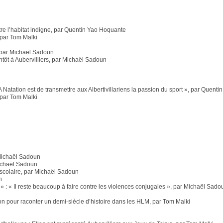
re l’habitat indigne, par Quentin Yao Hoquante
 par Tom Malki
 par Michaël Sadoun
ntôt à Aubervilliers, par Michaël Sadoun
atation est de transmettre aux Albertivillariens la passion du sport », par Quent
 par Tom Malki
r Michaël Sadoun
 Michaël Sadoun
 scolaire, par Michaël Sadoun
n
: « Il reste beaucoup à faire contre les violences conjugales », par Michaël Sado
 pour raconter un demi-siècle d’histoire dans les HLM, par Tom Malki