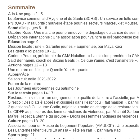
Sommaire
A la Une
pages 2 - 5
Le Service communal d’Hygiène et de Santé (SCHS) : Un service en lutte cont
PNRQAD - Insalubrité : nouvelle étape pour les secteurs Marcreux et Moutier,
Santé d’ici
pages 6 – 8
Octobre Rose : Une marche pour promouvoir le dépistage du cancer du sein,
Drépan’ose Internationle : Une association pour vaincre la drépanocytose bie
Education
page 9
Mission locale : une « Garantie jeunes » augmentée, par Maya Kaci
Les gens d’ici
pages 10 - 11
Corinne Peratou, présidente du CMA Natation : « La mission première du CMA N
Saïd Bennajem, coach de Boxing Beats : « Ce que j’aime, c’est transmettre »,
Actions
pages 12 – 13
Une rentrée en folie, par Quentin Yao Hoquante
Auberiv’Âge
Saison culturelle 2021-2022
Forum de la rentrée
Les Journées européennes du patrimoine
Sur le terrain
pages 14-17
Restauration scolaire : un engagement de qualité de la terre à l’assiette, pa
Siresco : Des plats élaborés et cuisinés dans l’esprit du « fait maison », par
2 questions à Guillaume Godin, adjoint au maire en charge de la restauration
Le CIDFF au plus près des femmes victimes de violences, par Michaël Sadou
Maître Rebecca Stenne du groupe « Droits des femmes victimes de violences » 
Culture
pages 18- 20
Association pour un Musée du Logement Populaire (AMULOP) : Une exposition
Les Lanternes fêtent leurs 10 ans la « Tête en l’air », par Maya Kaci
Sports
page 21