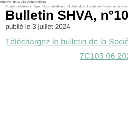
Archives de la Ville d’Aubervilliers
Accueil
>
Archives en ligne
>
Les périodiques
>
Bulletin de la Société de l’histoire et de la vie
Bulletin SHVA, n°10
publié le 3 juillet 2024
Téléchargez le bulletin de la Sociét
7C103 06 2