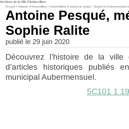
Archives de la Ville d’Aubervilliers
Accueil
>
Histoire d’Aubervilliers
>
Aubervilliers à travers le temps
>
Quand le Aubermensuel rac
Antoine Pesqué, m
Sophie Ralite
publié le 29 juin 2020
Découvrez l’histoire de la ville 
d’articles historiques publiés
municipal Aubermensuel.
5C101 1 19