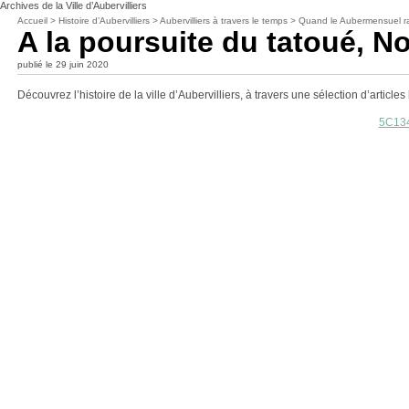
Archives de la Ville d’Aubervilliers
Accueil
>
Histoire d’Aubervilliers
>
Aubervilliers à travers le temps
>
Quand le Aubermensuel rac
A la poursuite du tatoué, N
publié le 29 juin 2020
Découvrez l’histoire de la ville d’Aubervilliers, à travers une sélection d’arti
5C134