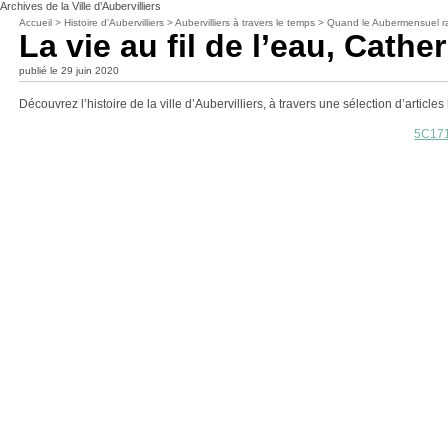
Archives de la Ville d’Aubervilliers
Accueil
>
Histoire d’Aubervilliers
>
Aubervilliers à travers le temps
>
Quand le Aubermensuel rac
La vie au fil de l’eau, Cath
publié le 29 juin 2020
Découvrez l’histoire de la ville d’Aubervilliers, à travers une sélection d’arti
5C171