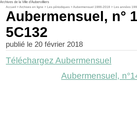
Archives de la Ville d’Aubervilliers
Accueil
>
Archives en ligne
>
Les périodiques
>
Aubermensuel 1986-2018
>
Les années 19
Aubermensuel, n° 1
5C132
publié le 20 février 2018
Téléchargez Aubermensuel
Aubermensuel, n°1