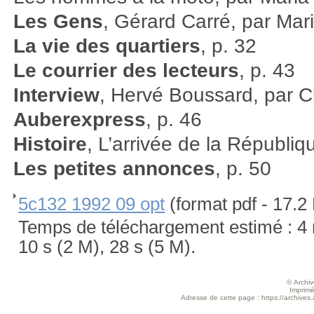
Les Gens
, Gérard Carré, par Mar
La vie des quartiers
, p. 32
Le courrier des lecteurs
, p. 43
Interview
, Hervé Boussard, par 
Auberexpress
, p. 46
Histoire
, L’arrivée de la Républiq
Les petites annonces
, p. 50
5c132 1992 09 opt
(format pdf - 17.2
Temps de téléchargement estimé : 4 m
10 s (2 M), 28 s (5 M).
© Archive
Imprimé
Adresse de cette page : https://archive