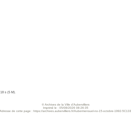
 18 s (5 M).
© Archives de la Ville d’Aubervilliers
Imprimé le : 05/08/2026 08:26:35
Adresse de cette page : https://archives.aubervilliers.fr/Aubermensuel-no-15-octobre-1992-5C13