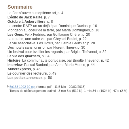
Sommaire
Le Fort s’ouvre au septième art, p. 4
L’édito de Jack Ralite
, p. 7
Octobre à Aubervilliers
, p. 8
Le centre RATP, un an déjà ! par Dominique Duclos, p. 16
Plongeon au coeur de la terre, par Maria Domingues, p. 18
Les Gens
, Félix Fédrigo, par Guillaume Chérel, p. 20
La retraite, une autre vie, par Chrystel Boulet, p. 22
La vie associative, Les Hotus, par Carole Gauthier, p. 28
Des hôtels sans foi ni loi, par Florent Thierry, p. 30
Un festival pour éveiller les regards, par Brigitte Thévenot, p. 32
La vie des quartiers
, p. 34
Histoire
, La communauté portugaise, par Brigitte Thévenot, p. 42
Interview
, Pascal Santoni, par Anne-Marie Morice, p. 44
Auberexpress
, p. 46
Le courrier des lecteurs
, p. 49
Les petites annonces
, p. 50
5c133 1992 10 opt
(format pdf - 11.5 Mio - 20/02/2018)
Temps de téléchargement estimé : 3 min 8 s (512 K), 1 min 34 s (1024 K), 47 s (2 M),