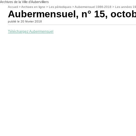
Archives de la Ville d’Aubervilliers
Accueil
>
Archives en ligne
>
Les périodiques
>
Aubermensuel 1986-2018
>
Les années 1
Aubermensuel, n° 15, octo
publié le 20 février 2018
Téléchargez Aubermensuel