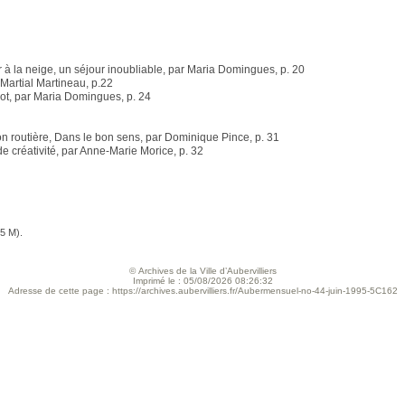
r à la neige, un séjour inoubliable, par Maria Domingues, p. 20
 Martial Martineau, p.22
eot, par Maria Domingues, p. 24
 routière, Dans le bon sens, par Dominique Pince, p. 31
 de créativité, par Anne-Marie Morice, p. 32
(5 M).
© Archives de la Ville d’Aubervilliers
Imprimé le : 05/08/2026 08:26:32
Adresse de cette page : https://archives.aubervilliers.fr/Aubermensuel-no-44-juin-1995-5C162