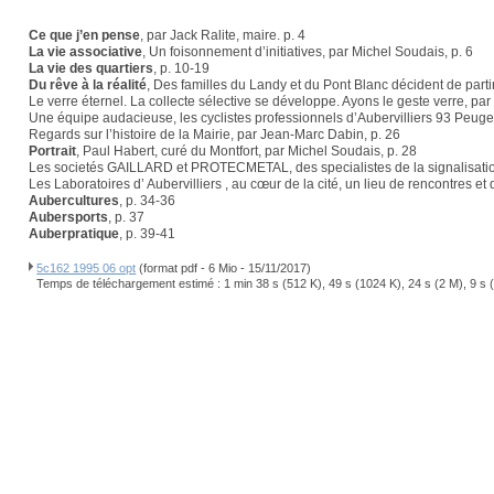
Ce que j’en pense
, par Jack Ralite, maire. p. 4
La vie associative
, Un foisonnement d’initiatives, par Michel Soudais, p. 6
La vie des quartiers
, p. 10-19
Du rêve à la réalité
, Des familles du Landy et du Pont Blanc décident de parti
Le verre éternel. La collecte sélective se développe. Ayons le geste verre, par
Une équipe audacieuse, les cyclistes professionnels d’Aubervilliers 93 Peug
Regards sur l’histoire de la Mairie, par Jean-Marc Dabin, p. 26
Portrait
, Paul Habert, curé du Montfort, par Michel Soudais, p. 28
Les societés GAILLARD et PROTECMETAL, des specialistes de la signalisation
Les Laboratoires d’ Aubervilliers , au cœur de la cité, un lieu de rencontres et
Aubercultures
, p. 34-36
Aubersports
, p. 37
Auberpratique
, p. 39-41
5c162 1995 06 opt
(format pdf - 6 Mio - 15/11/2017)
Temps de téléchargement estimé : 1 min 38 s (512 K), 49 s (1024 K), 24 s (2 M), 9 s 