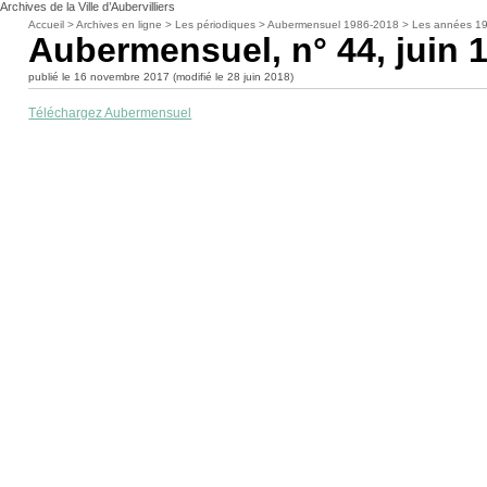
Archives de la Ville d’Aubervilliers
Accueil
>
Archives en ligne
>
Les périodiques
>
Aubermensuel 1986-2018
>
Les années 1
Aubermensuel, n° 44, juin 
publié le 16 novembre 2017 (modifié le 28 juin 2018)
Téléchargez Aubermensuel