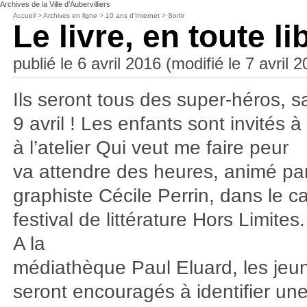
Archives de la Ville d’Aubervilliers
Accueil
>
Archives en ligne
>
10 ans d’Internet
>
Sortir
Le livre, en toute li
publié le 6 avril 2016 (modifié le 7 avril 
Ils seront tous des super-héros, 
9 avril ! Les enfants sont invités à
à l’atelier Qui veut me faire peur
va attendre des heures, animé par
graphiste Cécile Perrin, dans le c
festival de littérature Hors Limites.
A la
médiathèque Paul Eluard, les je
seront encouragés à identifier un