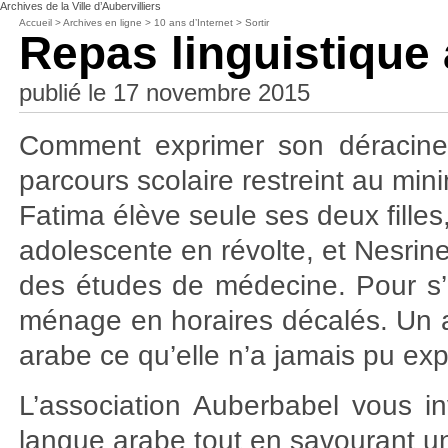
Archives de la Ville d’Aubervilliers
Accueil
>
Archives en ligne
>
10 ans d’Internet
>
Sortir
Repas linguistique
publié le 17 novembre 2015
Comment exprimer son déracine
parcours scolaire restreint au mi
Fatima élève seule ses deux fille
adolescente en révolte, et Nesri
des études de médecine. Pour s’e
ménage en horaires décalés. Un arr
arabe ce qu’elle n’a jamais pu expr
L’association Auberbabel vous i
langue arabe tout en savourant un 