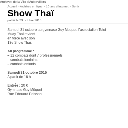
Archives de la Ville d’Aubervilliers
Accueil
>
Archives en ligne
>
10 ans d’Internet
>
Sortir
Show Thaï
publié le 23 octobre 2015
Samedi 31 octobre au gymnase Guy Moquet, l’association Totof
Muay Thaï revient
en force avec son
13e Show Thaï.
Au programme :
–
12 combats dont 7 professionnels
–
combats féminins
–
combats enfants
Samedi 31 octobre 2015
A partir de 18 h
Entrée :
20 €
Gymnase Guy Môquet
Rue Edouard Poisson