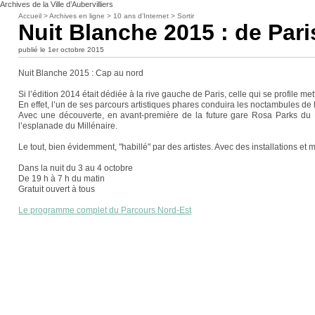
Archives de la Ville d’Aubervilliers
Accueil
>
Archives en ligne
>
10 ans d’Internet
>
Sortir
Nuit Blanche 2015 : de Pari
publié le 1er octobre 2015
Nuit Blanche 2015 : Cap au nord
Si l’édition 2014 était dédiée à la rive gauche de Paris, celle qui se profile me
En effet, l’un de ses parcours artistiques phares conduira les noctambules de l
Avec une découverte, en avant-première de la future gare Rosa Parks du RE
l’esplanade du Millénaire.
Le tout, bien évidemment, "habillé" par des artistes. Avec des installations 
Dans la nuit du 3 au 4 octobre
De 19 h à 7 h du matin
Gratuit ouvert à tous
Le programme complet du Parcours Nord-Est