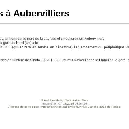
s à Aubervilliers
ttra à l’honneur le nord de la capitale et singulièrement Aubervilliers.
a gare du Nord (Xe) à ici.
R E (qui entrera en service en décembre) l’enjambement du périphérique via la
et mises en lumière de Sinato + ARCHIEE + Izumi Okayasu dans le tunnel de la gare R
© Archives de la Ville d’Aubervilliers
Imprimé le : 07/08/2026 03:04:50
Adresse de cette page : https://archives.aubervilliers.fr/Nuit-Blanche-2015-de-Paris-a