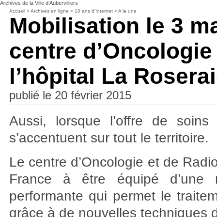
Archives de la Ville d’Aubervilliers
Accueil
>
Archives en ligne
>
10 ans d’Internet
>
A la une
Mobilisation le 3 m
centre d’Oncologie
l’hôpital La Rosera
publié le 20 février 2015
Aussi, lorsque l’offre de soins
s’accentuent sur tout le territoire.
Le centre d’Oncologie et de Radiot
France à être équipé d’une m
performante qui permet le traite
grâce à de nouvelles techniques d