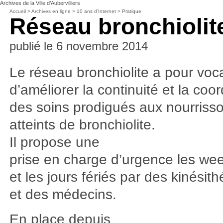
Archives de la Ville d’Aubervilliers
Accueil
>
Archives en ligne
>
10 ans d’Internet
>
Pratique
Réseau bronchiolit
publié le 6 novembre 2014
Le réseau bronchiolite a pour voc
d’améliorer la continuité et la coor
des soins prodigués aux nourriss
atteints de bronchiolite.
Il propose une
prise en charge d’urgence les we
et les jours fériés par des kinésit
et des médecins.
En place depuis