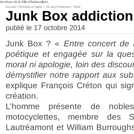
Archives de la Ville d’Aubervilliers
Accueil
>
Archives en ligne
>
10 ans d’Internet
>
Sortir
Junk Box addiction
publié le 17 octobre 2014
Junk Box ? «
Entre concert de 
poétique et engagée sur la que
moral ni apologie, loin des discour
démystifier notre rapport aux sub
explique François Créton qui si
création.
L’homme présente de nobles
motocyclettes, membre des So
Lautréamont et William Burroughs d