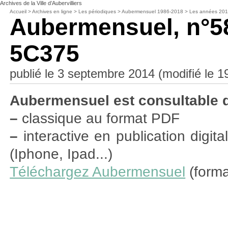
Archives de la Ville d’Aubervilliers
Accueil
>
Archives en ligne
>
Les périodiques
>
Aubermensuel 1986-2018
>
Les années 20
Aubermensuel, n°5
5C375
publié le 3 septembre 2014 (modifié le 19 
Aubermensuel est consultable 
–
classique au format PDF
–
interactive en publication digit
(Iphone, Ipad...)
Téléchargez Aubermensuel
(forma