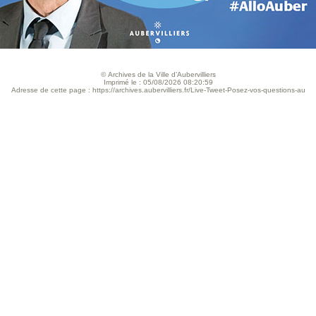
© Archives de la Ville d’Aubervilliers
Imprimé le : 05/08/2026 08:20:59
Adresse de cette page : https://archives.aubervilliers.fr/Live-Tweet-Posez-vos-questions-au