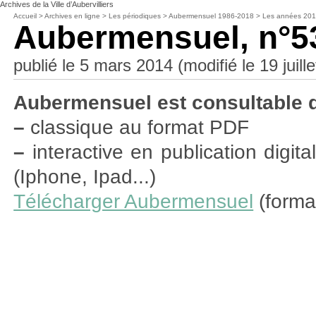
Archives de la Ville d’Aubervilliers
Accueil
>
Archives en ligne
>
Les périodiques
>
Aubermensuel 1986-2018
>
Les années 20
Aubermensuel, n°5
publié le 5 mars 2014 (modifié le 19 juill
Aubermensuel est consultable 
–
classique au format PDF
–
interactive en publication digit
(Iphone, Ipad...)
Télécharger Aubermensuel
(forma