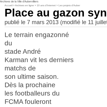
Archives de la Ville d’Aubervilliers
Accueil
>
Archives en ligne
>
10 ans d’Internet
>
Les projets d’Auber
Place au gazon syn
publié le 7 mars 2013 (modifié le 11 juill
Le terrain engazonné
du
stade André
Karman vit les derniers
matchs de
son ultime saison.
Dès la prochaine
les footballeurs du
FCMA fouleront