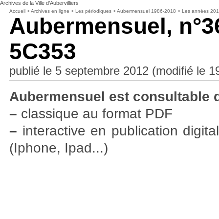
Archives de la Ville d’Aubervilliers
Accueil
>
Archives en ligne
>
Les périodiques
>
Aubermensuel 1986-2018
>
Les années 20
Aubermensuel, n°3
5C353
publié le 5 septembre 2012 (modifié le 19 
Aubermensuel est consultable 
–
classique au format PDF
–
interactive en publication digit
(Iphone, Ipad...)