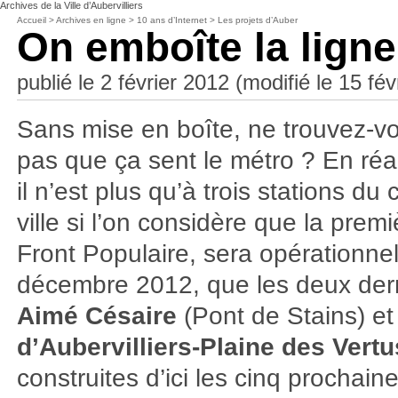
Archives de la Ville d’Aubervilliers
Accueil
>
Archives en ligne
>
10 ans d’Internet
>
Les projets d’Auber
On emboîte la ligne
publié le 2 février 2012 (modifié le 15 fév
Sans mise en boîte, ne trouvez-v
pas que ça sent le métro ? En réal
il n’est plus qu’à trois stations du 
ville si l’on considère que la premi
Front Populaire, sera opérationne
décembre 2012, que les deux der
Aimé Césaire
(Pont de Stains) e
d’Aubervilliers-Plaine des Vertu
construites d’ici les cinq prochain