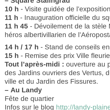
–
Square Stalingrad
10 h
- Visite guidée de l’expositio
11 h
- Inauguration officielle du s
11 h 45
- Dévoilement de la stèle
héros albertivillarien de l’Aéropost
14 h / 17 h
- Stand de conseils en
15 h
- Remise des prix Ville fleurie
Tout l’après-midi :
ouverture au p
des Jardins ouvriers des Vertus, d
ville et du Jardin des Fissures.
–
Au Landy
Fête de quartier
Infos sur le blog
http://landy-plai