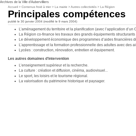
Archives de la Ville d’Aubervilliers
Accueil
>
Contenus froid à trier
>
La mairie
>
Autres collectivités
>
La Région
Principales compétences
publié le 30 janvier 2004 (modifié le 9 mars 2004)
L’aménagement du territoire et la planification (avec l’application d’un 
La Région co-finance les travaux des grands équipements structurants (
Le développement économique des programmes d’aides financières directe
L’apprentissage et la formation professionnelle des adultes avec des a
Lycées : construction, rénovation, entretien et équipement.
Les autres domaines d’intervention
L’enseignement supérieur et la recherche.
La culture : création et diffusion, cinéma, audiovisuel...
Le sport, les loisirs et le tourisme régional.
La valorisation du patrimoine historique et paysager.