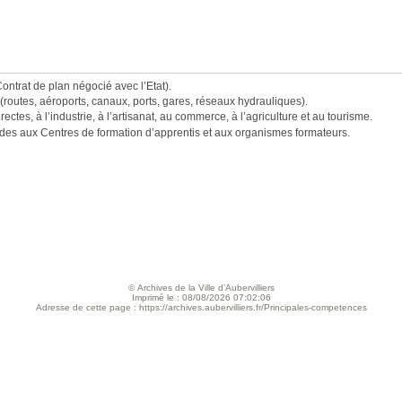
Contrat de plan négocié avec l’Etat).
routes, aéroports, canaux, ports, gares, réseaux hydrauliques).
s, à l’industrie, à l’artisanat, au commerce, à l’agriculture et au tourisme.
ides aux Centres de formation d’apprentis et aux organismes formateurs.
© Archives de la Ville d’Aubervilliers
Imprimé le : 08/08/2026 07:02:06
Adresse de cette page : https://archives.aubervilliers.fr/Principales-competences