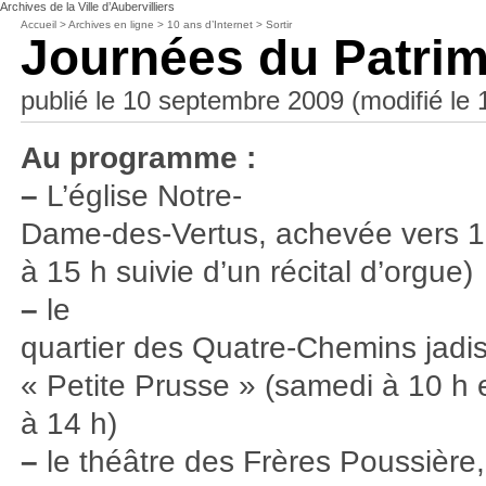
Archives de la Ville d’Aubervilliers
Accueil
>
Archives en ligne
>
10 ans d’Internet
>
Sortir
Journées du Patri
publié le 10 septembre 2009 (modifié le
Au programme :
–
L’église Notre-
Dame-des-Vertus, achevée vers 16
à 15 h suivie d’un récital d’orgue)
–
le
quartier des Quatre-Chemins jad
« Petite Prusse » (samedi à 10 h
à 14 h)
–
le théâtre des Frères Poussière,