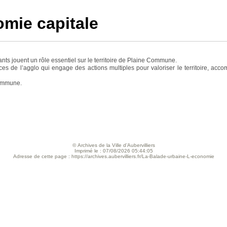
omie capitale
ants jouent un rôle essentiel sur le territoire de Plaine Commune.
 de l’agglo qui engage des actions multiples pour valoriser le territoire, acco
Commune.
© Archives de la Ville d’Aubervilliers
Imprimé le : 07/08/2026 05:44:05
Adresse de cette page : https://archives.aubervilliers.fr/La-Balade-urbaine-L-economie