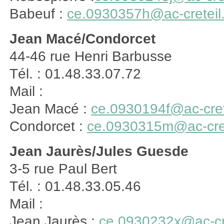
Babeuf :
ce.0930357h@ac-creteil.
Jean Macé/Condorcet
44-46 rue Henri Barbusse
Tél. : 01.48.33.07.72
Mail :
Jean Macé :
ce.0930194f@ac-crete
Condorcet :
ce.0930315m@ac-crete
Jean Jaurès/Jules Guesde
3-5 rue Paul Bert
Tél. : 01.48.33.05.46
Mail :
Jean Jaurès :
ce.0930232x@ac-cre