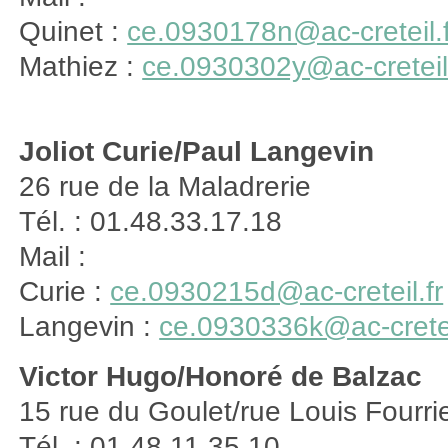
Quinet :
ce.0930178n@ac-creteil.f
Mathiez :
ce.0930302y@ac-creteil.
Joliot Curie/Paul Langevin
26 rue de la Maladrerie
Tél. : 01.48.33.17.18
Mail :
Curie :
ce.0930215d@ac-creteil.fr
Langevin :
ce.0930336k@ac-cretei
Victor Hugo/Honoré de Balzac
15 rue du Goulet/rue Louis Fourri
Tél. : 01.48.11.35.10