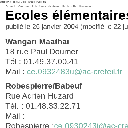
Archives de la Ville d’Aubervilliers
Accueil
>
Contenus froid à trier
>
Habiter
>
Ecole
>
Etablissements
Ecoles élémentaire
publié le 26 janvier 2004 (modifié le 22 ju
Wangari Maathaï
18 rue Paul Doumer
Tél : 01.49.37.00.41
Mail :
ce.0932483u@ac-creteil.fr
Robespierre/Babeuf
Rue Adrien Huzard
Tél. : 01.48.33.22.71
Mail :
Robespierre :
ce.0930243j@ac-crete