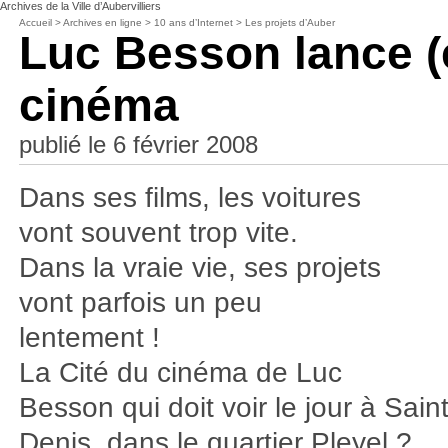
Archives de la Ville d’Aubervilliers
Accueil
>
Archives en ligne
>
10 ans d’Internet
>
Les projets d’Auber
Luc Besson lance (e
cinéma
publié le 6 février 2008
Dans ses films, les voitures
vont souvent trop vite.
Dans la vraie vie, ses projets
vont parfois un peu
lentement !
La Cité du cinéma de Luc
Besson qui doit voir le jour à Saint
Denis, dans le quartier Pleyel ?