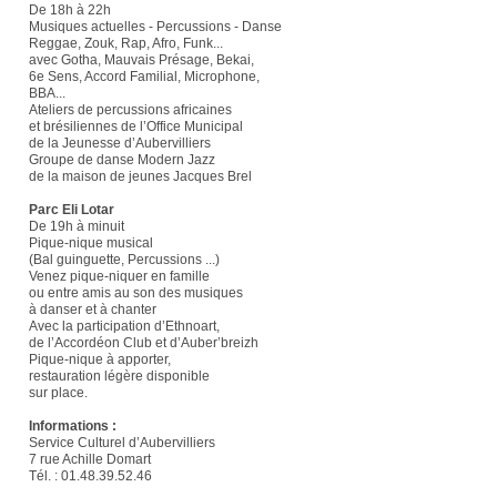
De 18h à 22h
Musiques actuelles - Percussions - Danse
Reggae, Zouk, Rap, Afro, Funk...
avec Gotha, Mauvais Présage, Bekai,
6e Sens, Accord Familial, Microphone,
BBA...
Ateliers de percussions africaines
et brésiliennes de l’Office Municipal
de la Jeunesse d’Aubervilliers
Groupe de danse Modern Jazz
de la maison de jeunes Jacques Brel
Parc Eli Lotar
De 19h à minuit
Pique-nique musical
(Bal guinguette, Percussions ...)
Venez pique-niquer en famille
ou entre amis au son des musiques
à danser et à chanter
Avec la participation d’Ethnoart,
de l’Accordéon Club et d’Auber’breizh
Pique-nique à apporter,
restauration légère disponible
sur place.
Informations :
Service Culturel d’Aubervilliers
7 rue Achille Domart
Tél. : 01.48.39.52.46