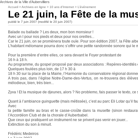
Archives de la Ville d’Aubervilliers
Accueil
>
Archives en ligne
>
10 ans d’Internet
>
L’événement
Le 21 juin, la Fête de la mu
publié le 7 juin 2007 (modifié le 20 juin 2007)
Balade ou ballade ? Les deux, mon bon monsieur !
Avec un l pour nos pieds et deux pour nos oreilles...
Car le 21 juin, on se promènera toute ouïe. Pour son édition 2007, la Fête alber
L’habitant mélomane pourra donc s’offrir une petite randonnée sonore qui le mè
Pour la première d’entre elles, ce sera devant le Foyer protestant de
16 h à 18 h.
Au programme, du gospel proposé par deux associations : Repères-identités et
Quelques foulées plus loin, de 17 h 30 à
18 h 30 sur la place de la Mairie, l’Harmonie du conservatoire régional donner
A trois pas, dans l’église Notre-Dame-des-Vertus, on re-trouvera des élève
mélodieux, bien, très bien...
Zyva ! Et la musique de djeunes, alors ? No problemo, fais passer le texto, c
Quant à l’ambiance guinguette (mais métissée), c’est au parc Eli Lotar qu’il fau
Avec
la petite famille au bras et le casse-croûte dans la musette (sinon restau
l’Accordéon Club et de la chorale d’Auberbabel.
Que ceux qui pratiquent un instrument ne se privent pas venir en jouer...
Extinction du son à minuit.
Frédéric Medeiros