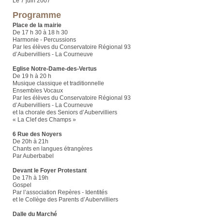
Le 7 juin 2007
Programme
Place de la mairie
De 17 h 30 à 18 h 30
Harmonie - Percussions
Par les élèves du Conservatoire Régional 93
d’Aubervilliers - La Courneuve
Eglise Notre-Dame-des-Vertus
De 19 h à 20 h
Musique classique et traditionnelle
Ensembles Vocaux
Par les élèves du Conservatoire Régional 93
d’Aubervilliers - La Courneuve
et la chorale des Seniors d’Aubervilliers
« La Clef des Champs »
6 Rue des Noyers
De 20h à 21h
Chants en langues étrangères
Par Auberbabel
Devant le Foyer Protestant
De 17h à 19h
Gospel
Par l’association Repères - Identités
et le Collège des Parents d’Aubervilliers
Dalle du Marché