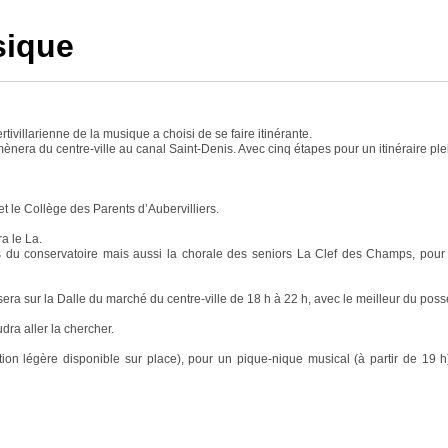
sique
tivillarienne de la musique a choisi de se faire itinérante.
nera du centre-ville au canal Saint-Denis. Avec cinq étapes pour un itinéraire plei
 le Collège des Parents d’Aubervilliers.
a le La.
s du conservatoire mais aussi la chorale des seniors La Clef des Champs, pour 
e sera sur la Dalle du marché du centre-ville de 18 h à 22 h, avec le meilleur du p
dra aller la chercher.
ration légère disponible sur place), pour un pique-nique musical (à partir de 19