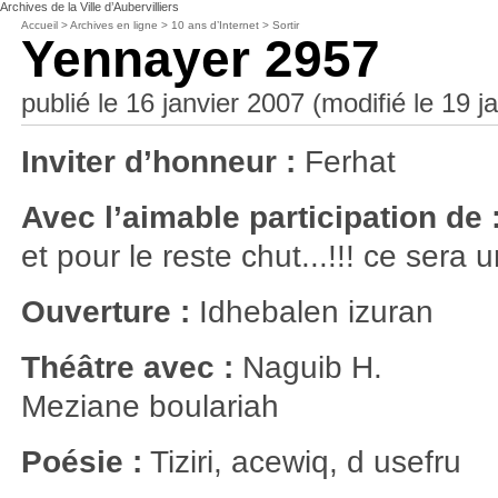
Archives de la Ville d’Aubervilliers
Accueil
>
Archives en ligne
>
10 ans d’Internet
>
Sortir
Yennayer 2957
publié le 16 janvier 2007 (modifié le 19 j
Inviter d’honneur :
Ferhat
Avec l’aimable participation de 
et pour le reste chut...!!! ce sera u
Ouverture :
Idhebalen izuran
Théâtre avec :
Naguib H.
Meziane boulariah
Poésie :
Tiziri, acewiq, d usefru