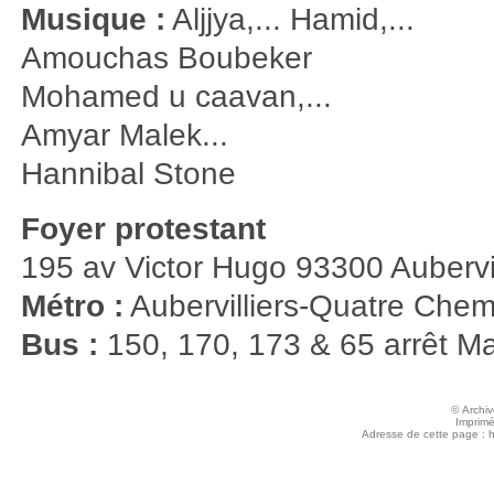
Musique :
Aljjya,... Hamid,...
Amouchas Boubeker
Mohamed u caavan,...
Amyar Malek...
Hannibal Stone
Foyer protestant
195 av Victor Hugo 93300 Aubervi
Métro :
Aubervilliers-Quatre Chem
Bus :
150, 170, 173 & 65 arrêt Mai
© Archive
Imprimé
Adresse de cette page : ht