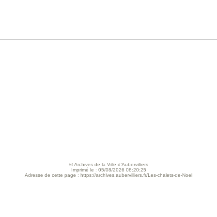
© Archives de la Ville d’Aubervilliers
Imprimé le : 05/08/2026 08:20:25
Adresse de cette page : https://archives.aubervilliers.fr/Les-chalets-de-Noel