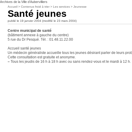
Archives de la Ville d’Aubervilliers
Accueil
>
Contenus froid à trier
>
Les services
>
Jeunesse
Santé jeunes
publié le 19 janvier 2004 (modifié le 23 mars 2004)
Centre municipal de santé
(bâtiment annexe à gauche du centre)
5 rue du Dr Pesqué. Tél. : 01.48.11.22.00
Accueil santé jeunes
Un médecin généraliste accueille tous les jeunes désirant parler de leurs pr
Cette consultation est gratuite et anonyme.
–
Tous les jeudis de 16 h à 18 h avec ou sans rendez-vous et le mardi à 12 h.