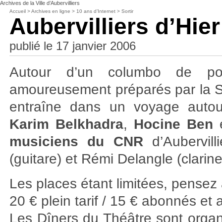
Archives de la Ville d’Aubervilliers
Accueil
>
Archives en ligne
>
10 ans d’Internet
>
Sortir
Aubervilliers d’Hier
publié le 17 janvier 2006
Autour d’un columbo de pou
amoureusement préparés par la S
entraîne dans un voyage autour
Karim Belkhadra
,
Hocine Ben
e
musiciens du CNR
d’Aubervil
(guitare) et Rémi Delangle (clarine
Les places étant limitées, pensez 
20 € plein tarif / 15 € abonnés et
Les Dîners du Théâtre sont organ