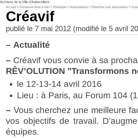
Archives de la Ville d’Aubervilliers
Accueil
>
Contenus froid à trier
>
Participer
>
Associations
>
Chercher une association
>
Cult
Créavif
publié le 7 mai 2012 (modifié le 5 avril 2
–
Actualité
–
Créavif vous convie à sa prochain
RÊV’OLUTION "Transformons not
le 12-13-14 avril 2016
Lieu : à Paris, au Forum 104 (
–
Vous cherchez une meilleure fa
vos objectifs de travail. D’aug
équipes.