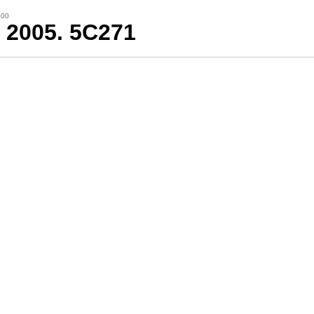
000
l 2005. 5C271