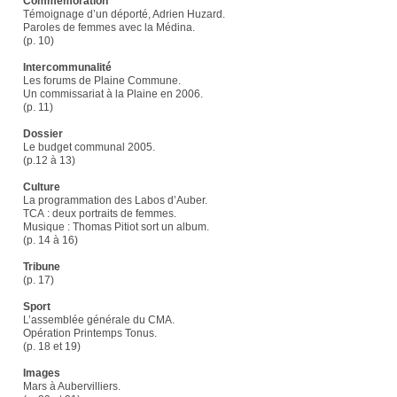
Commémoration
Témoignage d’un déporté, Adrien Huzard.
Paroles de femmes avec la Médina.
(p. 10)
Intercommunalité
Les forums de Plaine Commune.
Un commissariat à la Plaine en 2006.
(p. 11)
Dossier
Le budget communal 2005.
(p.12 à 13)
Culture
La programmation des Labos d’Auber.
TCA : deux portraits de femmes.
Musique : Thomas Pitiot sort un album.
(p. 14 à 16)
Tribune
(p. 17)
Sport
L’assemblée générale du CMA.
Opération Printemps Tonus.
(p. 18 et 19)
Images
Mars à Aubervilliers.