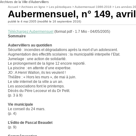
Archives de la Ville d’Aubervilliers
Accueil
>
Archives en ligne
>
Les périodiques
>
Aubermensuel 1986-2018
>
Les années 2
Aubermensuel, n° 149, avri
publié le 4 mai 2005 (modifié le 16 septembre 2016)
Téléchargez Aubermensuel
(format pdf - 1.7 Mio - 04/05/2005)
Sommaire
Aubervilliers au quotidien
Sécurité : incendies et dégradations après la mort d’un adolescent.
Augmentation des effectifs scolaires : la municipalité interpelle l’Etat.
Jumelage : une action de solidarité.
Le prolongement de la ligne 12 encore reporté.
La piscine : en attente d’une expertise.
JO : A Henri Wallon, ils les veulent !
Théâtre : « Hors les murs », de mai à juin.
Le site internet de la ville a un an.
Les associations font le printemps.
Décès du Père Lecoeur et du Dr Petit.
(p. 3 à 9)
Vie municipale
Le conseil du 24 mars.
(p. 4)
L’édito de Pascal Beaudet
(p. 9)