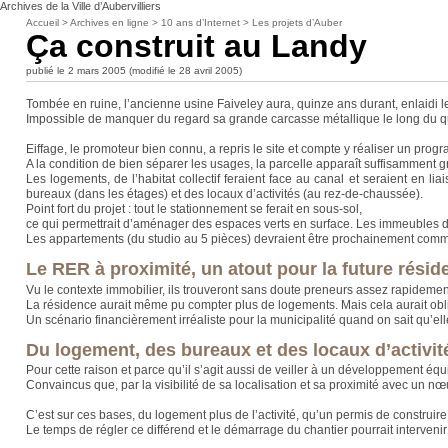
Archives de la Ville d’Aubervilliers
Accueil
>
Archives en ligne
>
10 ans d’Internet
>
Les projets d’Auber
Ça construit au Landy
publié le 2 mars 2005 (modifié le 28 avril 2005)
Tombée en ruine, l’ancienne usine Faiveley aura, quinze ans durant, enlaidi l
Impossible de manquer du regard sa grande carcasse métallique le long du qua
Eiffage, le promoteur bien connu, a repris le site et compte y réaliser un pro
A la condition de bien séparer les usages, la parcelle apparaît suffisamment gr
Les logements, de l’habitat collectif feraient face au canal et seraient en 
bureaux (dans les étages) et des locaux d’activités (au rez-de-chaussée).
Point fort du projet : tout le stationnement se ferait en sous-sol,
ce qui permettrait d’aménager des espaces verts en surface. Les immeubles d’
Les appartements (du studio au 5 pièces) devraient être prochainement comme
Le RER à proximité, un atout pour la future résid
Vu le contexte immobilier, ils trouveront sans doute preneurs assez rapideme
La résidence aurait même pu compter plus de logements. Mais cela aurait ob
Un scénario financièrement irréaliste pour la municipalité quand on sait qu’el
Du logement, des bureaux et des locaux d’activit
Pour cette raison et parce qu’il s’agit aussi de veiller à un développement éq
Convaincus que, par la visibilité de sa localisation et sa proximité avec un n
C’est sur ces bases, du logement plus de l’activité, qu’un permis de construire
Le temps de régler ce différend et le démarrage du chantier pourrait intervenir