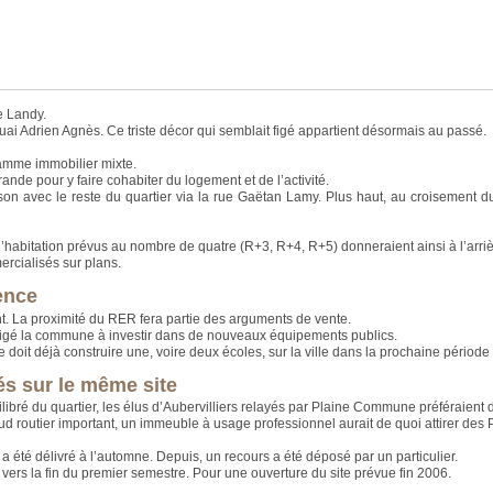
e Landy.
i Adrien Agnès. Ce triste décor qui semblait figé appartient désormais au passé.
gramme immobilier mixte.
ande pour y faire cohabiter du logement et de l’activité.
liaison avec le reste du quartier via la rue Gaëtan Lamy. Plus haut, au croisement
habitation prévus au nombre de quatre (R+3, R+4, R+5) donneraient ainsi à l’arriè
rcialisés sur plans.
ence
nt. La proximité du RER fera partie des arguments de vente.
ligé la commune à investir dans de nouveaux équipements publics.
le doit déjà construire une, voire deux écoles, sur la ville dans la prochaine pério
és sur le même site
uilibré du quartier, les élus d’Aubervilliers relayés par Plaine Commune préféraien
œud routier important, un immeuble à usage professionnel aurait de quoi attirer des
 a été délivré à l’automne. Depuis, un recours a été déposé par un particulier.
 vers la fin du premier semestre. Pour une ouverture du site prévue fin 2006.