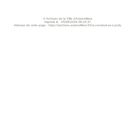
© Archives de la Ville d’Aubervilliers
Imprimé le : 05/08/2026 08:20:37
Adresse de cette page : https://archives.aubervilliers.fr/Ca-construit-au-Landy