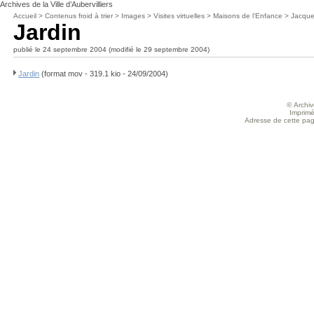
Archives de la Ville d’Aubervilliers
Accueil
>
Contenus froid à trier
>
Images
>
Visites virtuelles
>
Maisons de l’Enfance
>
Jacqu
Jardin
publié le 24 septembre 2004 (modifié le 29 septembre 2004)
Jardin
(format mov - 319.1 kio - 24/09/2004)
© Archive
Imprimé
Adresse de cette page 