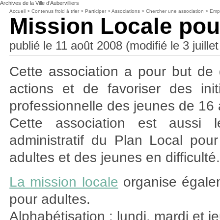
Archives de la Ville d’Aubervilliers
Accueil
>
Contenus froid à trier
>
Participer
>
Associations
>
Chercher une association
>
Empl
Mission Locale pou
publié le 11 août 2008 (modifié le 3 juille
Cette association a pour but de
actions et de favoriser des init
professionnelle des jeunes de 16 
Cette association est aussi l
administratif du Plan Local pour 
adultes et des jeunes en difficulté
La mission locale
organise égalem
pour adultes.
Alphabétisation : lundi, mardi et j