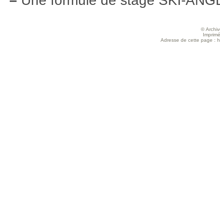
–
Une formule de stage SKI-ANG
© Archive
Imprimé
Adresse de cette page : htt