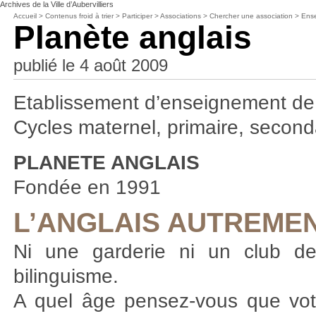
Archives de la Ville d’Aubervilliers
Accueil
>
Contenus froid à trier
>
Participer
>
Associations
>
Chercher une association
>
Ens
Planète anglais
publié le 4 août 2009
Etablissement d’enseignement de 
Cycles maternel, primaire, seconda
PLANETE ANGLAIS
Fondée en 1991
L’ANGLAIS AUTREMEN
Ni une garderie ni un club de 
bilinguisme.
A quel âge pensez-vous que vot