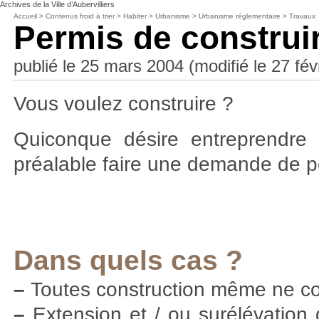
Archives de la Ville d’Aubervilliers
Accueil
>
Contenus froid à trier
>
Habiter
>
Urbanisme
>
Urbanisme réglementaire
>
Travaux
Permis de construi
publié le 25 mars 2004 (modifié le 27 fév
Vous voulez construire ?
Quiconque désire entreprendre 
préalable faire une demande de pe
Dans quels cas ?
–
Toutes construction même ne co
–
Extension et / ou surélévation 