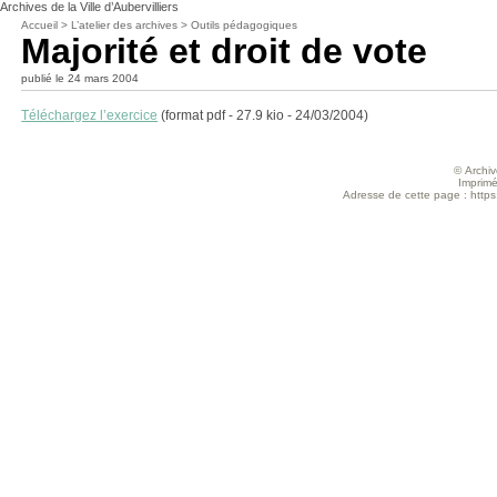
Archives de la Ville d’Aubervilliers
Accueil
>
L’atelier des archives
>
Outils pédagogiques
Majorité et droit de vote
publié le 24 mars 2004
Téléchargez l’exercice
(format pdf - 27.9 kio - 24/03/2004)
© Archive
Imprimé
Adresse de cette page : https:/