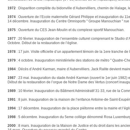
1972
:
Disparition complète du bidonville d’Aubervilliers, chemin de Halage, l
1974
:
Ouverture de l’Ecole maternelle Gérard Philippe et inauguration du 11e 
14 décembre. Inauguration du Centre Omnisports " Groupe Manouchian " rue
1975
:
Ouverture du CES Jean-Moulin et du complexe sportif Manouchian.
1977
:
20 février. Inauguration de l’ensemble culturel comprenant le Studio d
Octobre. Début de la restauration de l’église.
1978
:
17 juin. Visite officielle d’un appartement témoin de la 1ere tranche de
1979
:
4 octobre. Inauguration ministérielle des stations de métro " Quatre-Chemi
1984
:
Décès d’André Karman, maire d’Aubervilliers. Jack Ralite devient mair
1987
:
23 mai. Inauguration du stade André Karman (ouvert le 1er juin 1982) 
Début de la restauration de l’orgue de Notre Dame des Vertus (concert inaug
1989
:
10 février. Inauguration du Bâtiment Administratif 31-33, rue de la Co
1991
:
8 juin. Inauguration de la maison de l’enfance Antoine-de-Saint-Exupér
1994
:
17 décembre. Inauguration de la place piétonne entre la mairie et l’ég
1998
:
5 décembre. Inauguration du 5eme collège dénommé Rosa Luxemburg 
2000
:
8 mars. Inauguration de la Maison de Justice et du droit dans les anci