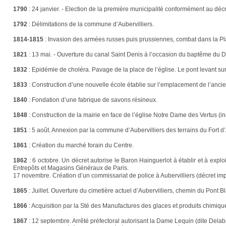
1790
:
24 janvier. - Election de la première municipalité conformément au dé
1792
:
Délimitations de la commune d’Aubervilliers.
1814-1815
:
Invasion des armées russes puis prussiennes, combat dans la Pla
1821
:
13 mai. - Ouverture du canal Saint Denis à l’occasion du baptême du Duc 
1832
:
Epidémie de choléra. Pavage de la place de l’église. Le pont levant sur 
1833
:
Construction d’une nouvelle école établie sur l’emplacement de l’ancie
1840
:
Fondation d’une fabrique de savons résineux.
1848
:
Construction de la mairie en face de l’église Notre Dame des Vertus (
1851
:
5 août. Annexion par la commune d’Aubervilliers des terrains du Fort d
1861
:
Création du marché forain du Centre.
1862
:
6 octobre. Un décret autorise le Baron Hainguerlot à établir et à explo
Entrepôts et Magasins Généraux de Paris.
17 novembre. Création d’un commissariat de police à Aubervilliers (décret imp
1865
:
Juillet. Ouverture du cimetière actuel d’Aubervilliers, chemin du Pont Bl
1866
:
Acquisition par la Sté des Manufactures des glaces et produits chimique
1867
:
12 septembre. Arrêté préfectoral autorisant la Dame Lequin (dite Delabar