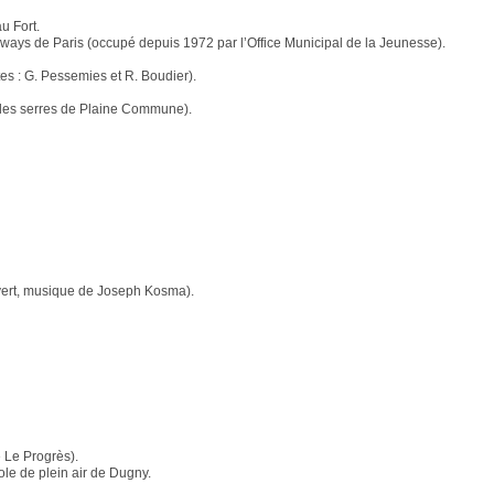
u Fort.
ramways de Paris (occupé depuis 1972 par l’Office Municipal de la Jeunesse).
tes : G. Pessemies et R. Boudier).
t des serres de Plaine Commune).
révert, musique de Joseph Kosma).
e Le Progrès).
ole de plein air de Dugny.