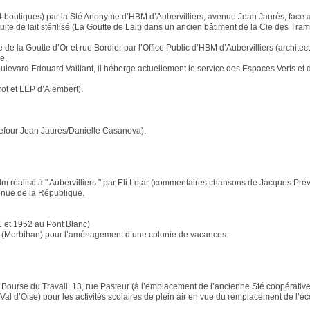
4 boutiques) par la Sté Anonyme d’HBM d’Aubervilliers, avenue Jean Jaurès, face a
tuite de lait stérilisé (La Goutte de Lait) dans un ancien bâtiment de la Cie des T
e la Goutte d’Or et rue Bordier par l’Office Public d’HBM d’Aubervilliers (architec
e.
oulevard Edouard Vaillant, il héberge actuellement le service des Espaces Verts e
ot et LEP d’Alembert).
rrefour Jean Jaurès/Danielle Casanova).
 film réalisé à " Aubervilliers " par Eli Lotar (commentaires chansons de Jacques P
venue de la République.
 et 1952 au Pont Blanc)
don (Morbihan) pour l’aménagement d’une colonie de vacances.
la Bourse du Travail, 13, rue Pasteur (à l’emplacement de l’ancienne Sté coopérativ
Val d’Oise) pour les activités scolaires de plein air en vue du remplacement de l’éc