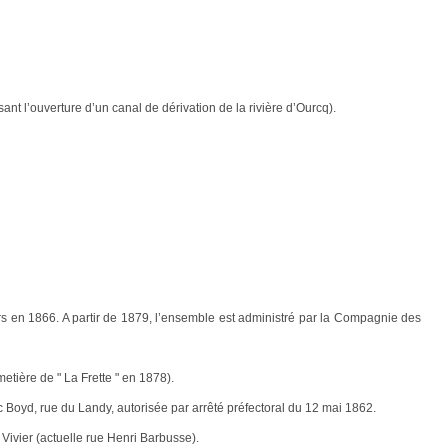
nt l’ouverture d’un canal de dérivation de la rivière d’Ourcq).
iers en 1866. A partir de 1879, l’ensemble est administré par la Compagnie des
etière de " La Frette " en 1878).
 Boyd, rue du Landy, autorisée par arrêté préfectoral du 12 mai 1862.
 Vivier (actuelle rue Henri Barbusse).