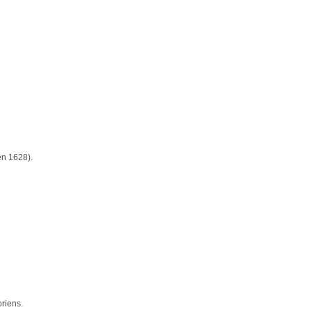
 en 1628).
oriens.