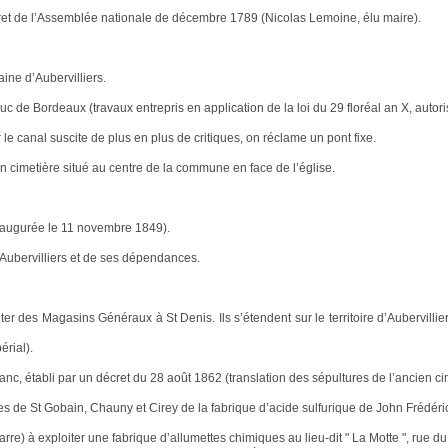
cret de l’Assemblée nationale de décembre 1789 (Nicolas Lemoine, élu maire).
ine d’Aubervilliers.
de Bordeaux (travaux entrepris en application de la loi du 29 floréal an X, autorisa
le canal suscite de plus en plus de critiques, on réclame un pont fixe.
n cimetière situé au centre de la commune en face de l’église.
inaugurée le 11 novembre 1849).
’Aubervilliers et de ses dépendances.
iter des Magasins Généraux à St Denis. Ils s’étendent sur le territoire d’Aubervill
érial).
anc, établi par un décret du 28 août 1862 (translation des sépultures de l’ancien cim
s de St Gobain, Chauny et Cirey de la fabrique d’acide sulfurique de John Frédéric
re) à exploiter une fabrique d’allumettes chimiques au lieu-dit " La Motte ", rue du