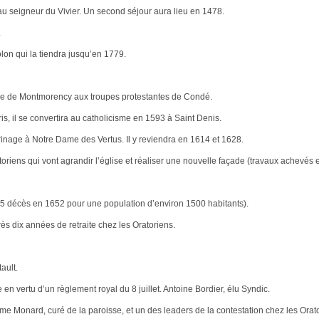
au seigneur du Vivier. Un second séjour aura lieu en 1478.
.
olon qui la tiendra jusqu’en 1779.
nne de Montmorency aux troupes protestantes de Condé.
is, il se convertira au catholicisme en 1593 à Saint Denis.
inage à Notre Dame des Vertus. Il y reviendra en 1614 et 1628.
ratoriens qui vont agrandir l’église et réaliser une nouvelle façade (travaux achevés
125 décès en 1652 pour une population d’environ 1500 habitants).
ès dix années de retraite chez les Oratoriens.
ault.
en vertu d’un règlement royal du 8 juillet. Antoine Bordier, élu Syndic.
 Monard, curé de la paroisse, et un des leaders de la contestation chez les Orat