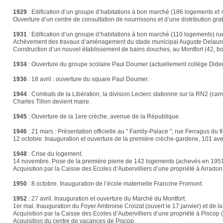
1929
:
Edification d’un groupe d’habitations à bon marché (186 logements et 
Ouverture d’un centre de consultation de nourrissons et d’une distribution gra
1931
:
Edification d’un groupe d’habitations à bon marché (110 logements) rue d
Achèvement des travaux d’aménagement du stade municipal Auguste Delaun
Construction d’un nouvel établissement de bains douches, au Montfort (42, b
1934
:
Ouverture du groupe scolaire Paul Doumer (actuellement collège Dider
1936
:
18 avril : ouverture du square Paul Doumer.
1944
:
Combats de la Libération, la division Leclerc stationne sur la RN2 (ca
Charles Tillon devient maire.
1945
:
Ouverture de la 1ere crèche, avenue de la République.
1946
:
21 mars : Présentation officielle au " Family-Palace ", rue Ferragus du
12 octobre :Inauguration et ouverture de la première crèche-garderie, 101 a
1948
:
Crise du logement.
14 novembre. Pose de la première pierre de 142 logements (achevés en 1951
Acquisition par la Caisse des Ecoles d’Aubervilliers d’une propriété à Arra
1950
:
8 octobre. Inauguration de l’école maternelle Francine Fromont.
1952
:
27 avril. Inauguration et ouverture du Marché du Montfort.
1er mai. Inauguration du Foyer Ambroise Croizat (ouvert le 17 janvier) et de 
Acquisition par la Caisse des Ecoles d’Aubervilliers d’une propriété à Piscop (
Acquisition du centre de vacances de Piscop.