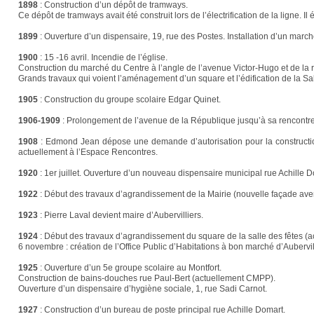
1898
:
Construction d’un dépôt de tramways.
Ce dépôt de tramways avait été construit lors de l’électrification de la ligne. 
1899
:
Ouverture d’un dispensaire, 19, rue des Postes. Installation d’un marché
1900
:
15 -16 avril. Incendie de l’église.
Construction du marché du Centre à l’angle de l’avenue Victor-Hugo et de la 
Grands travaux qui voient l’aménagement d’un square et l’édification de la Sa
1905
:
Construction du groupe scolaire Edgar Quinet.
1906-1909
:
Prolongement de l’avenue de la République jusqu’à sa rencontre
1908
:
Edmond Jean dépose une demande d’autorisation pour la construction
actuellement à l’Espace Rencontres.
1920
:
1er juillet. Ouverture d’un nouveau dispensaire municipal rue Achille 
1922
:
Début des travaux d’agrandissement de la Mairie (nouvelle façade av
1923
:
Pierre Laval devient maire d’Aubervilliers.
1924
:
Début des travaux d’agrandissement du square de la salle des fêtes (ac
6 novembre : création de l’Office Public d’Habitations à bon marché d’Aubervil
1925
:
Ouverture d’un 5e groupe scolaire au Montfort.
Construction de bains-douches rue Paul-Bert (actuellement CMPP).
Ouverture d’un dispensaire d’hygiène sociale, 1, rue Sadi Carnot.
1927
:
Construction d’un bureau de poste principal rue Achille Domart.