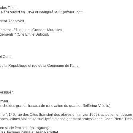
rles Tillon.
 Péri) ouvert en 1954 et inauguré le 23 janvier 1955.
ident Roosevelt.
ogements 37, rue des Grandes Murailles.
gements " (Cité Emile Dubois).
t Curie.
 de la République et rue de la Commune de Paris.
Pesqué ".
nvier).
anche des grands travaux de rénovation du quartier Solférino-Villette).
 ", 146, rue des Cités (transfert des élèves en janvier 1969), actuellement Lycée
nnes Usines Malicet (actuel lycée d’enseignement professionnel Jean-Pierre Timb
cien stade féminin Léo Lagrange.
tes Jacques Kalisz et Jean Perrottet.