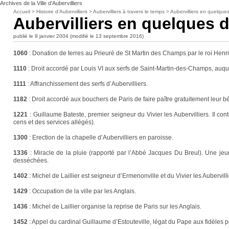
Archives de la Ville d’Aubervilliers
Accueil
>
Histoire d’Aubervilliers
>
Aubervilliers à travers le temps
>
Aubervilliers en quelque
Aubervilliers en quelques 
publié le 9 janvier 2004 (modifié le 13 septembre 2016)
1060
:
Donation de terres au Prieuré de St Martin des Champs par le roi Henri
1110
:
Droit accordé par Louis VI aux serfs de Saint-Martin-des-Champs, auque
1111
:
Affranchissement des serfs d’Aubervilliers.
1182
:
Droit accordé aux bouchers de Paris de faire paître gratuitement leur bét
1221
:
Guillaume Bateste, premier seigneur du Vivier les Aubervilliers. Il c
cens et des services allégés).
1300
:
Erection de la chapelle d’Aubervilliers en paroisse.
1336
:
Miracle de la pluie (rapporté par l’Abbé Jacques Du Breul). Une jeune
desséchées.
1402
:
Michel de Laillier est seigneur d’Ermenonville et du Vivier les Aubervilli
1429
:
Occupation de la ville par les Anglais.
1436
:
Michel de Laillier organise la reprise de Paris sur les Anglais.
1452
:
Appel du cardinal Guillaume d’Estouteville, légat du Pape aux fidèles pou