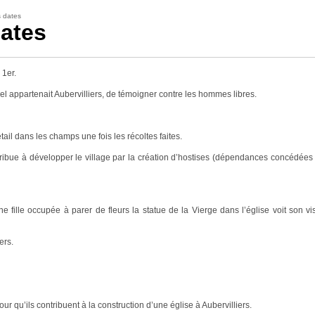
s dates
dates
 1er.
l appartenait Aubervilliers, de témoigner contre les hommes libres.
ail dans les champs une fois les récoltes faites.
ontribue à développer le village par la création d’hostises (dépendances concédée
 fille occupée à parer de fleurs la statue de la Vierge dans l’église voit son vi
ers.
r qu’ils contribuent à la construction d’une église à Aubervilliers.