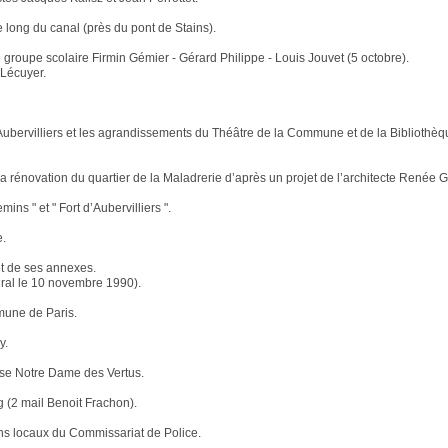
e long du canal (près du pont de Stains).
groupe scolaire Firmin Gémier - Gérard Philippe - Louis Jouvet (5 octobre).
 Lécuyer.
’Aubervilliers et les agrandissements du Théâtre de la Commune et de la Bibliothè
 la rénovation du quartier de la Maladrerie d’après un projet de l’architecte Renée 
ns " et " Fort d’Aubervilliers ".
e.
et de ses annexes.
ural le 10 novembre 1990).
mmune de Paris.
y.
lise Notre Dame des Vertus.
(2 mail Benoit Frachon).
ens locaux du Commissariat de Police.