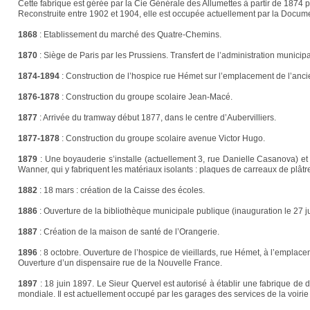
Cette fabrique est gérée par la Cie Générale des Allumettes à partir de 1874 pu
Reconstruite entre 1902 et 1904, elle est occupée actuellement par la Docum
1868
:
Etablissement du marché des Quatre-Chemins.
1870
:
Siège de Paris par les Prussiens. Transfert de l’administration municip
1874-1894
:
Construction de l’hospice rue Hémet sur l’emplacement de l’anci
1876-1878
:
Construction du groupe scolaire Jean-Macé.
1877
:
Arrivée du tramway début 1877, dans le centre d’Aubervilliers.
1877-1878
:
Construction du groupe scolaire avenue Victor Hugo.
1879
:
Une boyauderie s’installe (actuellement 3, rue Danielle Casanova) et 
Wanner, qui y fabriquent les matériaux isolants : plaques de carreaux de plâtres,
1882
:
18 mars : création de la Caisse des écoles.
1886
:
Ouverture de la bibliothèque municipale publique (inauguration le 27 ju
1887
:
Création de la maison de santé de l’Orangerie.
1896
:
8 octobre. Ouverture de l’hospice de vieillards, rue Hémet, à l’emplace
Ouverture d’un dispensaire rue de la Nouvelle France.
1897
:
18 juin 1897. Le Sieur Quervel est autorisé à établir une fabrique de dé
mondiale. Il est actuellement occupé par les garages des services de la voirie