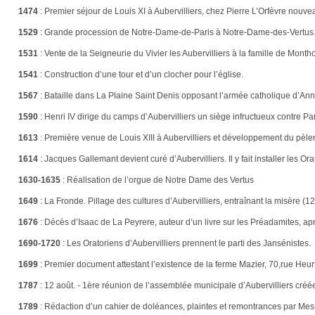
1474
:
Premier séjour de Louis XI à Aubervilliers, chez Pierre L’Orfèvre nouve
1529
:
Grande procession de Notre-Dame-de-Paris à Notre-Dame-des-Vertus
1531
:
Vente de la Seigneurie du Vivier les Aubervilliers à la famille de Month
1541
:
Construction d’une tour et d’un clocher pour l’église.
1567
:
Bataille dans La Plaine Saint Denis opposant l’armée catholique d’A
1590
:
Henri IV dirige du camps d’Aubervilliers un siège infructueux contre Par
1613
:
Première venue de Louis XIII à Aubervilliers et développement du pèler
1614
:
Jacques Gallemant devient curé d’Aubervilliers. Il y fait installer les O
1630-1635
:
Réalisation de l’orgue de Notre Dame des Vertus
1649
:
La Fronde. Pillage des cultures d’Aubervilliers, entraînant la misère (
1676
:
Décès d’Isaac de La Peyrere, auteur d’un livre sur les Préadamites, apr
1690-1720
:
Les Oratoriens d’Aubervilliers prennent le parti des Jansénistes.
1699
:
Premier document attestant l’existence de la ferme Mazier, 70,rue Heurt
1787
:
12 août. - 1ère réunion de l’assemblée municipale d’Aubervilliers créée 
1789
:
Rédaction d’un cahier de doléances, plaintes et remontrances par Mesme