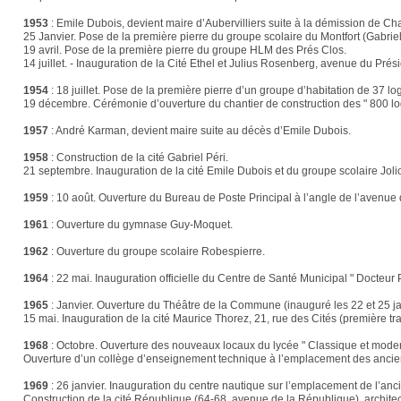
1953
:
Emile Dubois, devient maire d’Aubervilliers suite à la démission de Cha
25 Janvier. Pose de la première pierre du groupe scolaire du Montfort (Gabriel
19 avril. Pose de la première pierre du groupe HLM des Prés Clos.
14 juillet. - Inauguration de la Cité Ethel et Julius Rosenberg, avenue du Prés
1954
:
18 juillet. Pose de la première pierre d’un groupe d’habitation de 37 l
19 décembre. Cérémonie d’ouverture du chantier de construction des " 800 lo
1957
:
André Karman, devient maire suite au décès d’Emile Dubois.
1958
:
Construction de la cité Gabriel Péri.
21 septembre. Inauguration de la cité Emile Dubois et du groupe scolaire Jolio
1959
:
10 août. Ouverture du Bureau de Poste Principal à l’angle de l’avenue
1961
:
Ouverture du gymnase Guy-Moquet.
1962
:
Ouverture du groupe scolaire Robespierre.
1964
:
22 mai. Inauguration officielle du Centre de Santé Municipal " Docteur 
1965
:
Janvier. Ouverture du Théâtre de la Commune (inauguré les 22 et 25 ja
15 mai. Inauguration de la cité Maurice Thorez, 21, rue des Cités (première tr
1968
:
Octobre. Ouverture des nouveaux locaux du lycée " Classique et moderne
Ouverture d’un collège d’enseignement technique à l’emplacement des ancie
1969
:
26 janvier. Inauguration du centre nautique sur l’emplacement de l’an
Construction de la cité République (64-68, avenue de la République), architec