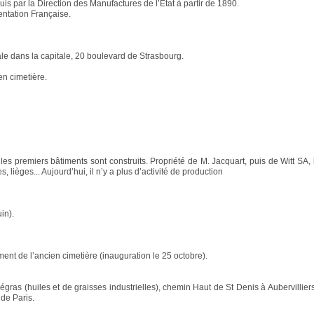
is par la Direction des Manufactures de l’Etat à partir de 1890.
entation Française.
ale dans la capitale, 20 boulevard de Strasbourg.
en cimetière.
les premiers bâtiments sont construits. Propriété de M. Jacquart, puis de Witt SA
 lièges... Aujourd’hui, il n’y a plus d’activité de production
in).
ment de l’ancien cimetière (inauguration le 25 octobre).
gras (huiles et de graisses industrielles), chemin Haut de St Denis à Aubervilliers 
 de Paris.